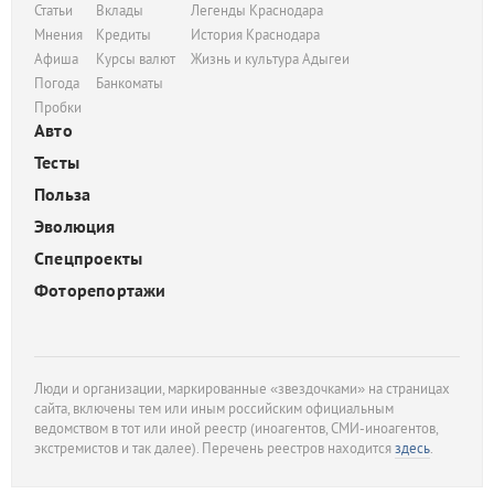
Статьи
Вклады
Легенды Краснодара
Мнения
Кредиты
История Краснодара
Афиша
Курсы валют
Жизнь и культура Адыгеи
Погода
Банкоматы
Пробки
Авто
Тесты
Польза
Эволюция
Спецпроекты
Фоторепортажи
Люди и организации, маркированные «звездочками» на страницах
сайта, включены тем или иным российским официальным
ведомством в тот или иной реестр (иноагентов, СМИ-иноагентов,
экстремистов и так далее). Перечень реестров находится
здесь
.