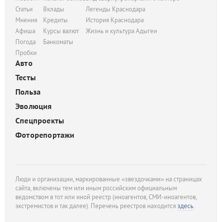
Статьи
Вклады
Легенды Краснодара
Мнения
Кредиты
История Краснодара
Афиша
Курсы валют
Жизнь и культура Адыгеи
Погода
Банкоматы
Пробки
Авто
Тесты
Польза
Эволюция
Спецпроекты
Фоторепортажи
Люди и организации, маркированные «звездочками» на страницах
сайта, включены тем или иным российским официальным
ведомством в тот или иной реестр (иноагентов, СМИ-иноагентов,
экстремистов и так далее). Перечень реестров находится
здесь
.