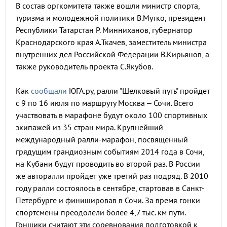
В состав оргкомитета также вошли министр спорта,
туризма и молодежной политики В.Мутко, президент
Республики Татарстан Р. Минниханов, губернатор
Краснодарского края А.Ткачев, заместитель министра
внутренних дел Российской Федерации В.Кирьянов, а
также руководитель проекта С.Якубов.
Как
сообщали
ЮГА.ру, ралли "Шелковый путь" пройдет
с 9 по 16 июля по маршруту Москва – Сочи. Всего
участвовать в марафоне будут около 100 спортивных
экипажей из 35 стран мира. Крупнейший
международный ралли-марафон, посвященный
грядущим грандиозным событиям 2014 года в Сочи,
на Кубани будут проводить во второй раз. В России
же авторалли пройдет уже третий раз подряд. В 2010
году ралли состоялось в сентябре, стартовав в Санкт-
Петербурге и финишировав в Сочи. За время гонки
спортсмены преодолели более 4,7 тыс. км пути.
Гонщики считают эти соревнования подготовкой к