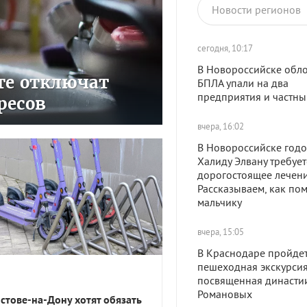
Новости регионов
сегодня, 10:17
В Новороссийске обл
сте отключат
БПЛА упали на два
предприятия и частны
ресов
вчера, 16:02
В Новороссийске год
Халиду Элвану требует
дорогостоящее лечени
Рассказываем, как по
мальчику
вчера, 15:05
В Краснодаре пройде
пешеходная экскурсия
посвященная династи
Романовых
остове-на-Дону хотят обязать