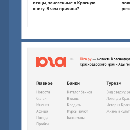
птицы, занесенные в Красную
пол
книгу. В чем причина?
рег
Юга.ру
— новости Краснодара
18+
Краснодарского края и Адыге
Главное
Банки
Туризм
Новости
Каталог банков
Вид сверху: р
Статьи
Вклады
Легенды Крас
Мнения
Кредиты
История Крас
Афиша
Курсы валют
Жизнь и куль
Погода
Банкоматы
Пробки