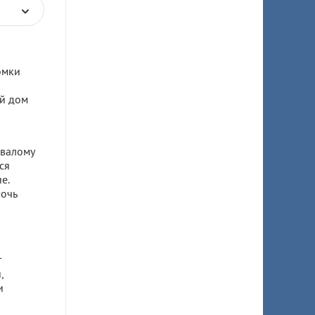
омки
й дом
овалому
ся
е.
мочь
т
,
и