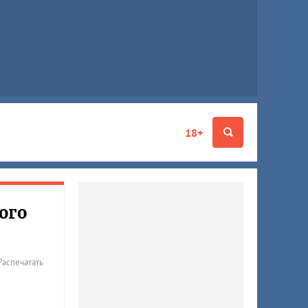
18+
ого
Распечатать