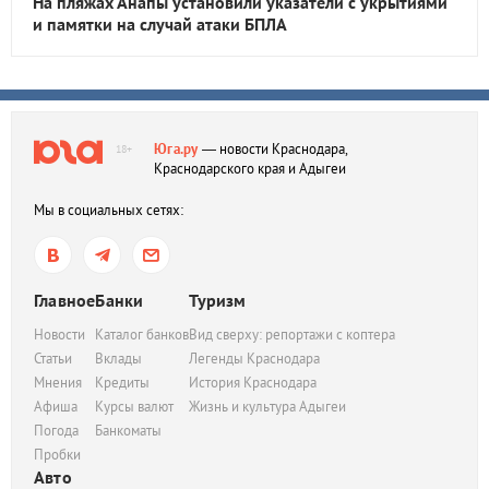
На пляжах Анапы установили указатели с укрытиями
и памятки на случай атаки БПЛА
Юга.ру
— новости Краснодара,
18+
Краснодарского края и Адыгеи
Мы в социальных сетях:
Главное
Банки
Туризм
Новости
Каталог банков
Вид сверху: репортажи с коптера
Статьи
Вклады
Легенды Краснодара
Мнения
Кредиты
История Краснодара
Афиша
Курсы валют
Жизнь и культура Адыгеи
Погода
Банкоматы
Пробки
Авто