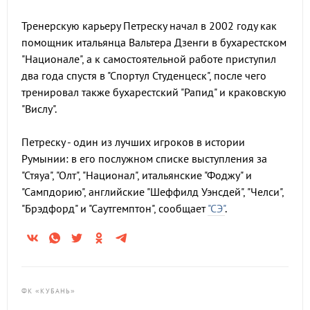
Тренерскую карьеру Петреску начал в 2002 году как
помощник итальянца Вальтера Дзенги в бухарестском
"Национале", а к самостоятельной работе приступил
два года спустя в "Спортул Студенцеск", после чего
тренировал также бухарестский "Рапид" и краковскую
"Вислу".
Петреску - один из лучших игроков в истории
Румынии: в его послужном списке выступления за
"Стяуа", "Олт", "Национал", итальянские "Фоджу" и
"Сампдорию", английские "Шеффилд Уэнсдей", "Челси",
"Брэдфорд" и "Саутгемптон", сообщает
"СЭ"
.
ФК «КУБАНЬ»