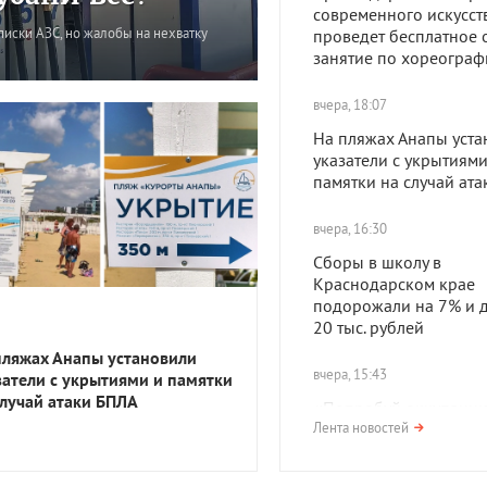
современного искусст
писки АЗС, но жалобы на нехватку
проведет бесплатное 
занятие по хореограф
вчера, 18:07
На пляжах Анапы уста
указатели с укрытиями
памятки на случай ат
вчера, 16:30
Сборы в школу в
Краснодарском крае
подорожали на 7% и д
20 тыс. рублей
пляжах Анапы установили
вчера, 15:43
затели с укрытиями и памятки
случай атаки БПЛА
«Попробуй оккупацию
вкус»: в Краснодаре
Лента новостей
организуют ужин с ме
нацистов