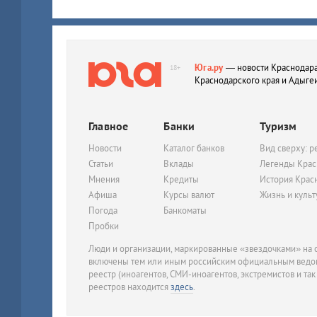
Юга.ру
— новости Краснодара
18+
Краснодарского края и Адыге
Главное
Банки
Туризм
Новости
Каталог банков
Вид сверху: р
Статьи
Вклады
Легенды Крас
Мнения
Кредиты
История Крас
Афиша
Курсы валют
Жизнь и куль
Погода
Банкоматы
Пробки
Люди и организации, маркированные «звездочками» на с
включены тем или иным российским официальным ведом
реестр (иноагентов, СМИ-иноагентов, экстремистов и так
реестров находится
здесь
.