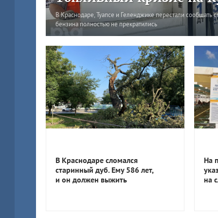
В Краснодаре, Туапсе и Геленджике перестали сообщать с
бензина полностью не прекратились
В Краснодаре сломался
На 
старинный дуб. Ему 586 лет,
ука
и он должен выжить
на 