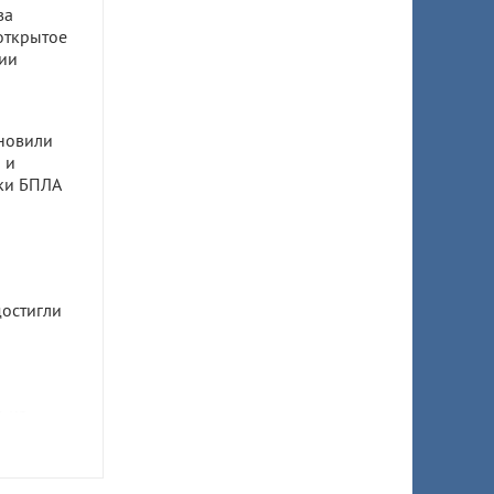
ва
открытое
ии
новили
 и
аки БПЛА
остигли
 на
ню