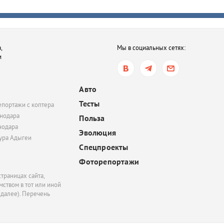
вчера, 14:45
На Азишском хребте в
нашли поселение про
,
Мы в социальных сетях:
— древних жителей К
и
вчера, 14:45
В Тихорецке мать отка
Авто
лечить ребенка от туб
Тесты
епортажи с коптера
и ВИЧ. Суд обязал же
нодара
продолжить терапию
Польза
нодара
Эволюция
тура Адыгеи
Спецпроекты
Фоторепортажи
траницах сайта,
ством в тот или иной
 далее). Перечень