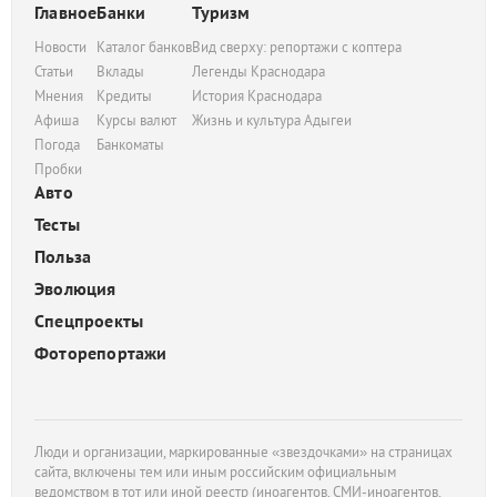
Главное
Банки
Туризм
Новости
Каталог банков
Вид сверху: репортажи с коптера
Статьи
Вклады
Легенды Краснодара
Мнения
Кредиты
История Краснодара
Афиша
Курсы валют
Жизнь и культура Адыгеи
Погода
Банкоматы
Пробки
Авто
Тесты
Польза
Эволюция
Спецпроекты
Фоторепортажи
Люди и организации, маркированные «звездочками» на страницах
сайта, включены тем или иным российским официальным
ведомством в тот или иной реестр (иноагентов, СМИ-иноагентов,