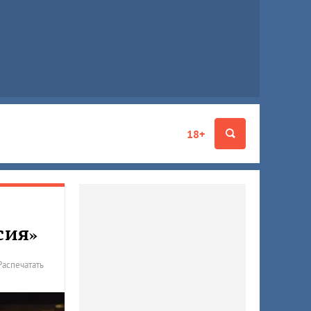
18+
сия»
Распечатать