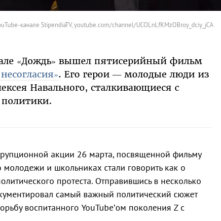
uTube-канале StipendiaTV, youtube.com/channel/UCOLnLfKMzOBroy_dciy_jCA
анале «Дождь» вышел пятисерийный фильм
 несогласия»
. Его герои — молодые люди из
ексея Навального, сталкивающиеся с
 политики.
рупционной акции 26 марта, посвященной фильму
 молодежи и школьниках стали говорить как о
олитического протеста. Отправившись в несколько
окументировал самый важный политический сюжет
рьбу воспитанного YouTube’ом поколения Z с