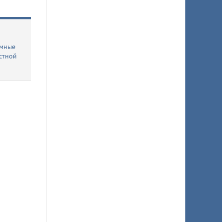
имные
стной