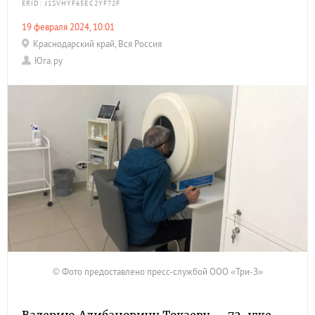
ERID: J1SVHYF65EC2YF72F
19 февраля 2024, 10:01
Краснодарский край
,
Вся Россия
Юга.ру
© Фото предоставлено пресс-службой ООО «Три-З»