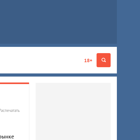
18+
Распечатать
 рынке