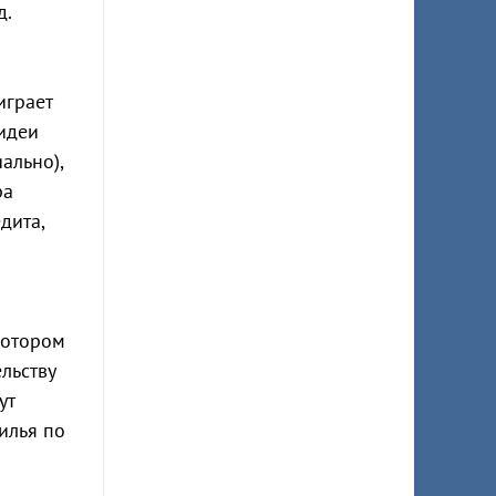
д.
играет
идеи
ально),
ра
дита,
котором
льству
ут
илья по