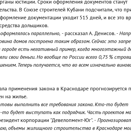
рганы юстиции. Сроки оформления документов станут
льства. В Союзе строителей Кубани подсчитали, что пр
формление документации уходит 515 дней, и все это в
 средства дольщиков.
оформлялась параллельно,
- рассказал А. Денисов. -
Напр
вина домов построена таким образом. Сейчас это запре
в городе есть негативный пример, когда многоэтажный 
ли свои деньги. Но вообще по России всего 0,75 % строя
ением. Теперь получается, что во всем изначально вино
ала применения закона в Краснодаре прогнозируется 
ен на жилье.
 готовы выполнить все требования закона. Кто-то будет
о-то будет выступать как подрядчик. Часть проектов 
президент корпорации "Девелопмент-Юг". -
Прогнозирова
умаю, объемы жилищного строительства в Краснодаре мо