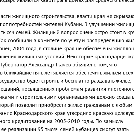
асти жилищного строительства, власти края не скрывают
ют от потребностей жителей Кубани. В улучшении жили
 тысяч семей. Жилищный вопрос очень остро стоит в к
Как сообщили в комитете по учету и распределению жи
онец 2004 года, в столице края не обеспечены жилпл
лучшения жилищных условий. Некоторые краснодарцы жд
 Губернатор Александр Ткачев объявил о том, что
 в ближайшие пять лет является обеспечить жильем всех
осударство будет строить и бесплатно раздавать жилье, -
овещаний, посвященных проблемам развития ипотечног
банками и строительными организациями должно создать
оторый позволит приобрести жилье гражданам с любым
рание Краснодарского края утвердило краевую целеву
ого кредитования на 2005-2010 годы. По замыслу
 ее реализации 95 тысяч семей кубанцев смогут взять