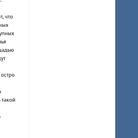
, что
щных
рупных
лья
ощадью
ут
 остро
о
 такой
ю