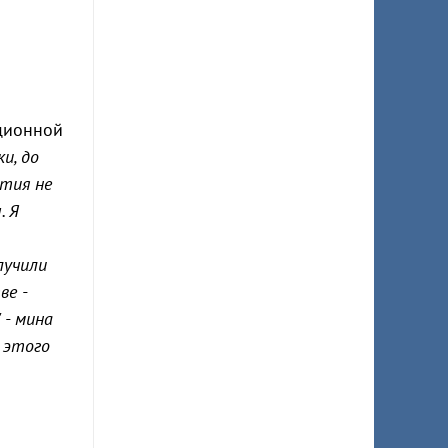
иционной
и, до
стия не
. Я
лучили
ве -
 - мина
 этого