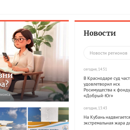
Новости
Новости регионов
сегодня, 14:51
зни
В Краснодаре суд час
ра?
удовлетворил иск
Росимущества к фонду
ризиса
«Добрый-Юг»
сегодня, 13:43
На Кубань надвигаетс
экстремальная жара до