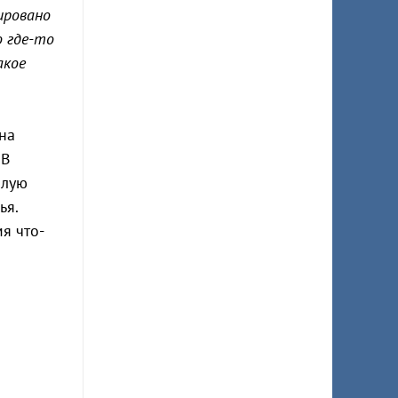
ировано
о где-то
акое
 на
 В
илую
ья.
я что-