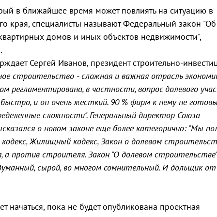
рый в ближайшее время может повлиять на ситуацию в
о края, специалисты называют Федеральный закон "Об
оквартирных домов и иных объектов недвижимости",
.
ерждает Сергей Иванов, президент строительно-инвест
е строительство - сложная и важная отрасль экономик
м регламентирована, в частности, вопрос долевого уча
быстро, и он очень жесткий. 90 % фирм к нему не готовы
ределенные сложности". Генеральный директор Союза
сказался о новом законе еще более категорично: "Мы по
кодекс, Жилищный кодекс, Закон о долевом строительст
 а против строителя. Закон "О долевом строительстве"
думанный, сырой, во многом сомнительный. И дольщик от
ет начаться, пока не будет опубликована проектная