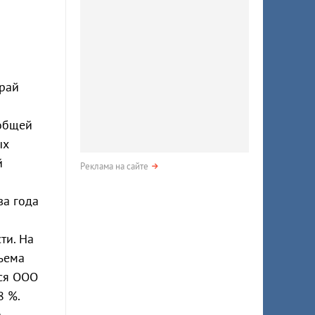
край
 общей
ых
й
Реклама на сайте
ва года
ти. На
ъема
тся ООО
8 %.
.