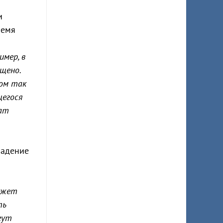
и
ремя
имер, в
щено.
дом так
щегося
ват
падение
может
ть
гут