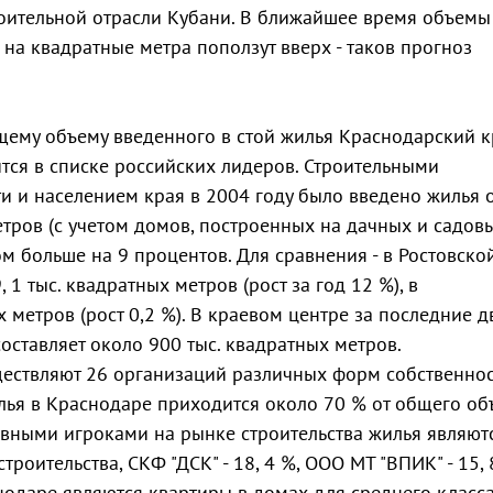
оительной отрасли Кубани. В ближайшее время объемы
ы на квадратные метра поползут вверх - таков прогноз
бщему объему введенного в стой жилья Краснодарский 
тся в списке российских лидеров. Строительными
и и населением края в 2004 году было введено жилья
тров (с учетом домов, построенных на дачных и садов
ом больше на 9 процентов. Для сравнения - в Ростовско
, 1 тыс. квадратных метров (рост за год 12 %), в
 метров (рост 0,2 %). В краевом центре за последние д
оставляет около 900 тыс. квадратных метров.
ществляют 26 организаций различных форм собственнос
ья в Краснодаре приходится около 70 % от общего об
овными игроками на рынке строительства жилья являю
троительства, СКФ "ДСК" - 18, 4 %, ООО МТ "ВПИК" - 15, 
даре являются квартиры в домах для среднего класса