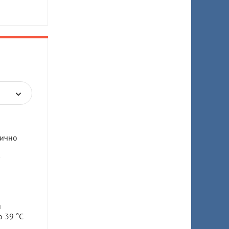
тично
я
 39 °C