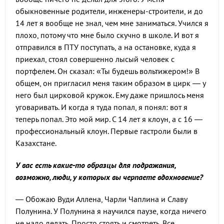
обыкновенные родители, инженеры-строители, и до
14 лет я вообще не знал, чем мне заниматься. Учился я
плохо, потому что мне было скучно в школе. И вот я
отправился в ПТУ поступать, а на остановке, куда я
приехал, стоял совершенно лысый человек с
портфелем. Он сказал: «Ты будешь вольтижером!» В
общем, он пригласил меня таким образом в цирк — у
него был цирковой кружок. Ему даже пришлось меня
уговаривать. И когда я туда попал, я понял: вот я
теперь попал. Это мой мир. С 14 лет я клоун, а с 16 —
профессиональный клоун. Первые гастроли были в
Казахстане.
У вас есть какие-то образцы для подражания,
возможно, люди, у которых вы черпаете вдохновение?
— Обожаю Вуди Аллена, Чарли Чаплина и Славу
Полунина. У Полунина я научился паузе, когда ничего
не надо делать. Просто стоять и смотреть. Все