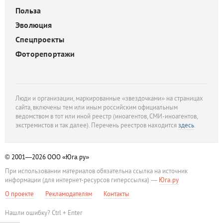
Польза
Эволюция
Спецпроекты
Фоторепортажи
Люди и организации, маркированные «звездочками» на страницах
сайта, включены тем или иным российским официальным
ведомством в тот или иной реестр (иноагентов, СМИ-иноагентов,
экстремистов и так далее). Перечень реестров находится
здесь
.
© 2001—2026
ООО «Юга.ру»
При использовании материалов обязательна ссылка на источник
информации (для интернет-ресурсов гиперссылка) —
Юга.ру
О проекте
Рекламодателям
Контакты
Нашли ошибку? Ctrl + Enter