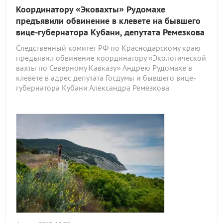
Координатору «Эковахты» Рудомахе
предъявили обвинение в клевете на бывшего
вице-губернатора Кубани, депутата Ремезкова
Следственный комитет РФ по Краснодарскому краю
предъявил обвинение координатору «Экологической
вахты по Северному Кавказу» Андрею Рудомахе в
клевете в адрес депутата Госдумы и бывшего вице-
губернатора Кубани Александра Ремезкова