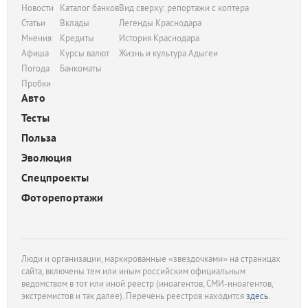
Новости
Каталог банков
Вид сверху: репортажи с коптера
Статьи
Вклады
Легенды Краснодара
Мнения
Кредиты
История Краснодара
Афиша
Курсы валют
Жизнь и культура Адыгеи
Погода
Банкоматы
Пробки
Авто
Тесты
Польза
Эволюция
Спецпроекты
Фоторепортажи
Люди и организации, маркированные «звездочками» на страницах
сайта, включены тем или иным российским официальным
ведомством в тот или иной реестр (иноагентов, СМИ-иноагентов,
экстремистов и так далее). Перечень реестров находится
здесь
.