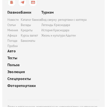
Главное
Банки
Туризм
Новости
Каталог банков
Вид сверху: репортажи с коптера
Статьи
Вклады
Легенды Краснодара
Мнения
Кредиты
История Краснодара
Афиша
Курсы валют
Жизнь и культура Адыгеи
Погода
Банкоматы
Пробки
Авто
Тесты
Польза
Эволюция
Спецпроекты
Фоторепортажи
Люди и организации, маркированные «звездочками» на страницах