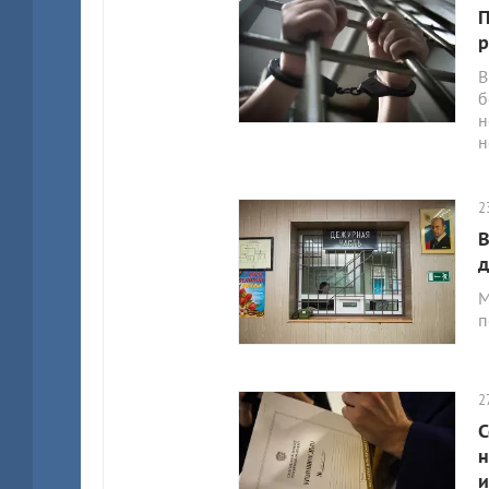
П
р
В
б
н
н
2
В
д
М
п
2
С
н
и