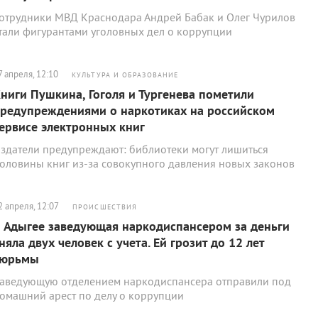
отрудники МВД Краснодара Андрей Бабак и Олег Чурилов
тали фигурантами уголовных дел о коррупции
7 апреля, 12:10
КУЛЬТУРА И ОБРАЗОВАНИЕ
ниги Пушкина, Гоголя и Тургенева пометили
редупреждениями о наркотиках на российском
ервисе электронных книг
здатели предупреждают: библиотеки могут лишиться
оловины книг из-за совокупного давления новых законов
2 апреля, 12:07
ПРОИСШЕСТВИЯ
 Адыгее заведующая наркодиспансером за деньги
няла двух человек с учета. Ей грозит до 12 лет
тюрьмы
аведующую отделением наркодиспансера отправили под
омашний арест по делу о коррупции