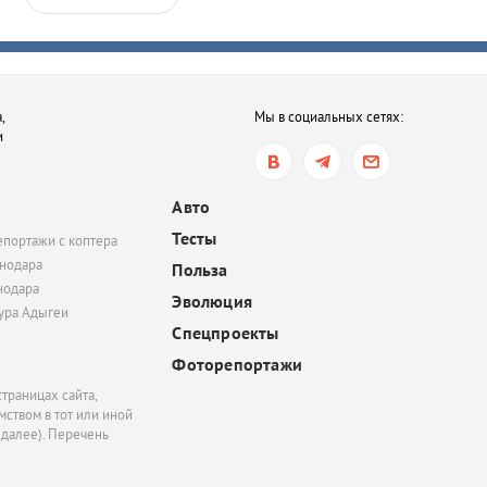
,
Мы в социальных сетях:
и
Авто
Тесты
епортажи с коптера
нодара
Польза
нодара
Эволюция
тура Адыгеи
Спецпроекты
Фоторепортажи
траницах сайта,
ством в тот или иной
 далее). Перечень