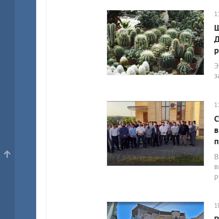
1
Ш
Д
р
Э
з
1
С
в
п
В
в
р
1