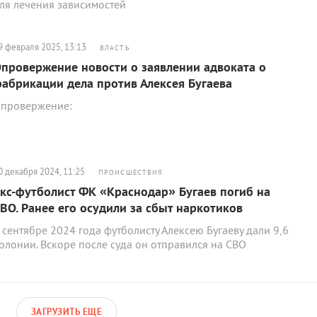
ля лечения зависимостей
9 февраля 2025, 13:13
ВЛАСТЬ
провержение новости о заявлении адвоката о
абрикации дела против Алексея Бугаева
провержение:
0 декабря 2024, 11:25
ПРОИСШЕСТВИЯ
кс-футболист ФК «Краснодар» Бугаев погиб на
ВО. Ранее его осудили за сбыт наркотиков
 сентябре 2024 года футболисту Алексею Бугаеву дали 9,6
олонии. Вскоре после суда он отправился на СВО
ЗАГРУЗИТЬ ЕЩЕ