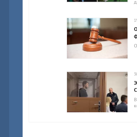
д
1
О
ф
О
3
Э
С
В
к