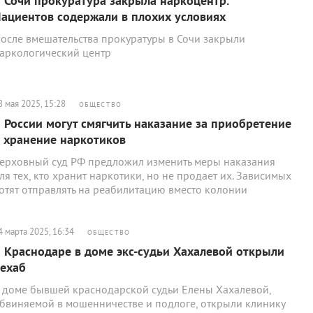
 Сочи прокуратура закрыла наркоцентр.
ациентов содержали в плохих условиях
осле вмешательства прокуратуры в Сочи закрыли
аркологический центр
8 мая 2025, 15:28
ОБЩЕСТВО
 России могут смягчить наказание за приобретение
 хранение наркотиков
ерховный суд РФ предложил изменить меры наказания
ля тех, кто хранит наркотики, но не продает их. Зависимых
отят отправлять на реабилитацию вместо колонии
4 марта 2025, 16:34
ОБЩЕСТВО
 Краснодаре в доме экс-судьи Хахалевой открыли
ехаб
 доме бывшей краснодарской судьи Елены Хахалевой,
бвиняемой в мошенничестве и подлоге, открыли клинику