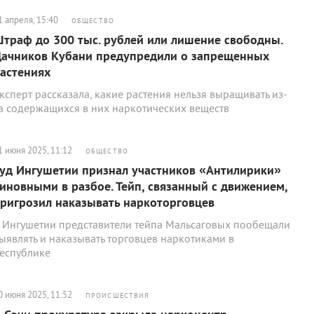
1 апреля, 15:40
ОБЩЕСТВО
траф до 300 тыс. рублей или лишение свободны.
ачников Кубани предупредили о запрещенных
астениях
ксперт рассказала, какие растения нельзя выращивать из-
а содержащихся в них наркотических веществ
1 июня 2025, 11:12
ОБЩЕСТВО
уд Ингушетии признал участников «Антилирики»
иновными в разбое. Тейп, связанный с движением,
ригрозил наказывать наркоторговцев
 Ингушетии представители тейпа Мальсаговых пообещали
ыявлять и наказывать торговцев наркотиками в
еспублике
0 июня 2025, 11:52
ПРОИСШЕСТВИЯ