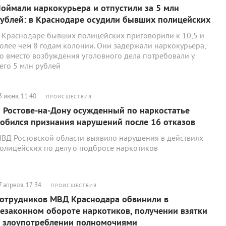
оймали наркокурьера и отпустили за 5 млн
ублей: в Краснодаре осудили бывших полицейских
 Краснодаре бывших полицейских приговорили к 10,5 и
олее чем 8 годам колонии. Они задержали наркокурьера,
о вместо возбуждения уголовного дела потребовали у
его 5 млн рублей
3 июня, 11:40
ПРОИСШЕСТВИЯ
 Ростове-на-Дону осужденный по наркостатье
обился признания нарушений после 16 отказов
ВД Ростовской области выявило нарушения в действиях
олицейских по делу о подбросе наркотиков
7 апреля, 17:34
ПРОИСШЕСТВИЯ
отрудников МВД Краснодара обвинили в
езаконном обороте наркотиков, получении взятки
 злоупотреблении полномочиями