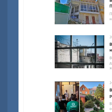
В
П
П
н
2
В
и
В
д
х
2
В
р
В
о