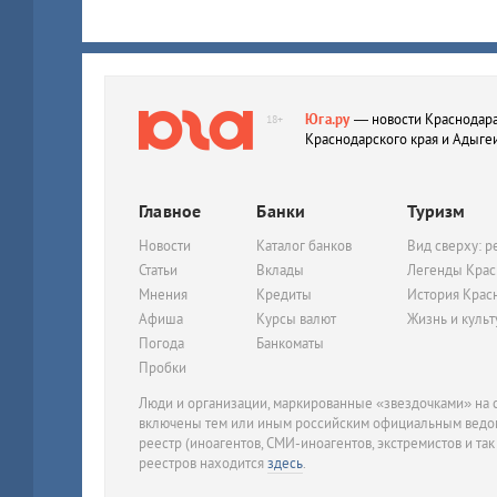
Юга.ру
— новости Краснодара
18+
Краснодарского края и Адыге
Главное
Банки
Туризм
Новости
Каталог банков
Вид сверху: р
Статьи
Вклады
Легенды Крас
Мнения
Кредиты
История Крас
Афиша
Курсы валют
Жизнь и куль
Погода
Банкоматы
Пробки
Люди и организации, маркированные «звездочками» на с
включены тем или иным российским официальным ведом
реестр (иноагентов, СМИ-иноагентов, экстремистов и так
реестров находится
здесь
.