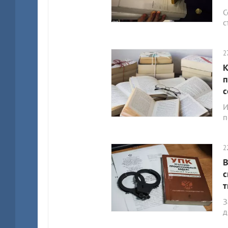
С
с
2
К
п
с
И
п
2
В
с
З
д