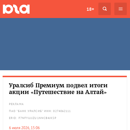
18+
Уралсиб Премиум подвел итоги
акции «Путешествие на Алтай»
РЕКЛАМА
ПАО "БАНК УРАЛСИБ" ИНН: 0274062111
ERID: F7NFYUJJZU1NNCB4JKSP
6 июля 2026, 15:06