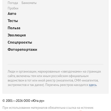
Погода
Банкоматы
Пробки
Авто
Тесты
Польза
Эволюция
Спецпроекты
Фоторепортажи
Люди и организации, маркированные «звездочками» на страницах
сайта, включены тем или иным российским официальным
ведомством в тот или иной реестр (иноагентов, СМИ-иноагентов,
экстремистов и так далее). Перечень реестров находится
здесь
.
© 2001—2026
ООО «Юга.ру»
При использовании материалов обязательна ссылка на источник