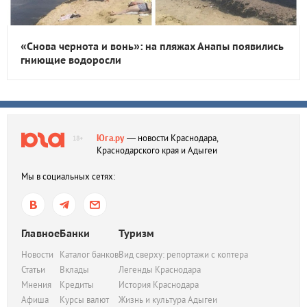
«Снова чернота и вонь»: на пляжах Анапы появились
гниющие водоросли
Юга.ру
— новости Краснодара,
18+
Краснодарского края и Адыгеи
Мы в социальных сетях:
Главное
Банки
Туризм
Новости
Каталог банков
Вид сверху: репортажи с коптера
Статьи
Вклады
Легенды Краснодара
Мнения
Кредиты
История Краснодара
Афиша
Курсы валют
Жизнь и культура Адыгеи