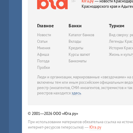
Юга.ру
— новости Краснодара
18+
Краснодарского края и Адыге
Главное
Банки
Туризм
Новости
Каталог банков
Вид сверху: р
Статьи
Вклады
Легенды Крас
Мнения
Кредиты
История Крас
Афиша
Курсы валют
Жизнь и куль
Погода
Банкоматы
Пробки
Люди и организации, маркированные «звездочками» на с
включены тем или иным российским официальным ведом
реестр (иноагентов, СМИ-иноагентов, экстремистов и так
реестров находится
здесь
.
© 2001—2026
ООО «Юга.ру»
При использовании материалов обязательна ссылка на источ
интернет-ресурсов гиперссылка) —
Юга.ру