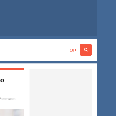
18+
по
Распечатать