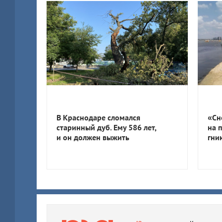
В Краснодаре сломался
«Сн
старинный дуб. Ему 586 лет,
на 
и он должен выжить
гни