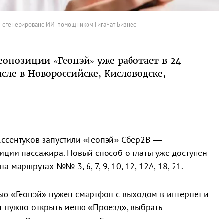
 сгенерировано ИИ-помощником ГигаЧат Бизнес
еопозиции «Геопэй» уже работает в 24
исле в Новороссийске, Кисловодске,
Ессентуков запустили «Геопэй» Сбер2B —
иции пассажира. Новый способ оплаты уже доступен
а маршрутах №№ 3, 6, 7, 9, 10, 12, 12А, 18, 21.
ю «Геопэй» нужен смартфон с выходом в интернет и
и нужно открыть меню «Проезд», выбрать