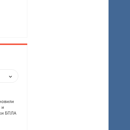
новили
 и
аки БПЛА