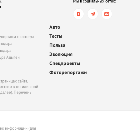
,
Мы в социальных сетях:
продолжить терапию
и
вчера, 14:04
Топливный кризис на
Авто
всё? В Краснодаре, Ту
Тесты
епортажи с коптера
Геленджике перестали
нодара
сообщать списки АЗС, 
Польза
нодара
жалобы на нехватку б
Эволюция
полностью не прекрат
тура Адыгеи
Спецпроекты
Фоторепортажи
траницах сайта,
ством в тот или иной
 далее). Перечень
ник информации (для