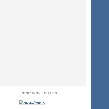
 Кубани
апсе и
но
ензина
ились
Нашли ошибку? Ctrl + Enter