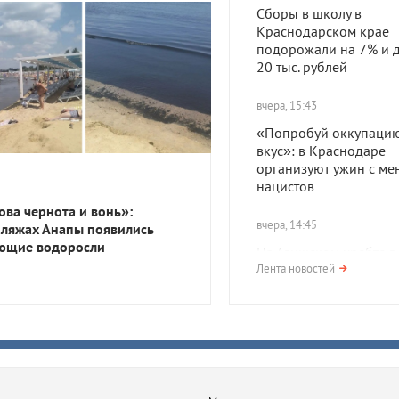
Сборы в школу в
Краснодарском крае
подорожали на 7% и д
20 тыс. рублей
вчера, 15:43
«Попробуй оккупацию
вкус»: в Краснодаре
организуют ужин с ме
нацистов
ова чернота и вонь»:
вчера, 14:45
пляжах Анапы появились
ющие водоросли
На Азишском хребте в
нашли поселение про
Лента новостей
— древних жителей К
вчера, 14:45
В Тихорецке мать отка
лечить ребенка от туб
и ВИЧ. Суд обязал же