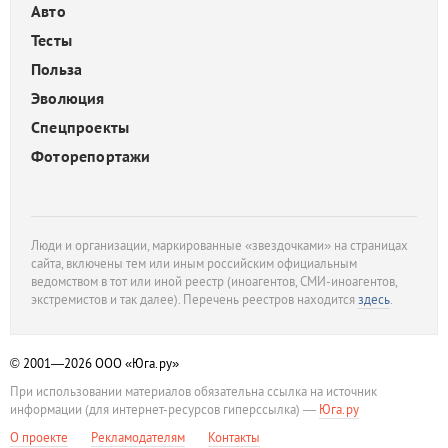
Авто
Тесты
Польза
Эволюция
Спецпроекты
Фоторепортажи
Люди и организации, маркированные «звездочками» на страницах
сайта, включены тем или иным российским официальным
ведомством в тот или иной реестр (иноагентов, СМИ-иноагентов,
экстремистов и так далее). Перечень реестров находится
здесь
.
© 2001—2026
ООО «Юга.ру»
При использовании материалов обязательна ссылка на источник
информации (для интернет-ресурсов гиперссылка) —
Юга.ру
О проекте
Рекламодателям
Контакты