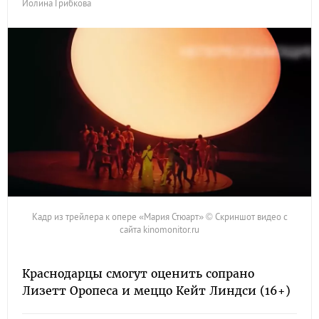
Иолина Грибкова
Кадр из трейлера к опере «Мария Стюарт» © Скриншот видео с
сайта kinomonitor.ru
Краснодарцы смогут оценить сопрано
Лизетт Оропеса и меццо Кейт Линдси (16+)