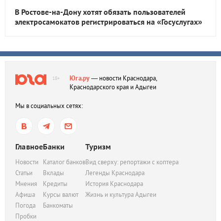
В Ростове-на-Дону хотят обязать пользователей
электросамокатов регистрироваться на «Госуслугах»
Юга.ру
— новости Краснодара,
18+
Краснодарского края и Адыгеи
Мы в социальных сетях:
Главное
Банки
Туризм
Новости
Каталог банков
Вид сверху: репортажи с коптера
Статьи
Вклады
Легенды Краснодара
Мнения
Кредиты
История Краснодара
Афиша
Курсы валют
Жизнь и культура Адыгеи
Погода
Банкоматы
Пробки