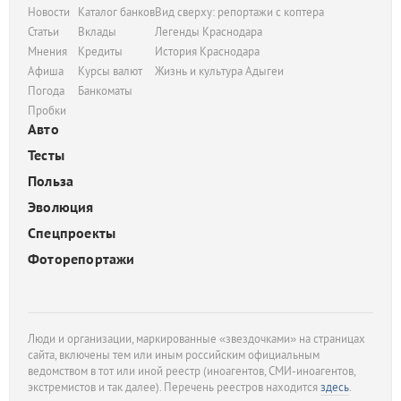
Новости
Каталог банков
Вид сверху: репортажи с коптера
Статьи
Вклады
Легенды Краснодара
Мнения
Кредиты
История Краснодара
Афиша
Курсы валют
Жизнь и культура Адыгеи
Погода
Банкоматы
Пробки
Авто
Тесты
Польза
Эволюция
Спецпроекты
Фоторепортажи
Люди и организации, маркированные «звездочками» на страницах
сайта, включены тем или иным российским официальным
ведомством в тот или иной реестр (иноагентов, СМИ-иноагентов,
экстремистов и так далее). Перечень реестров находится
здесь
.