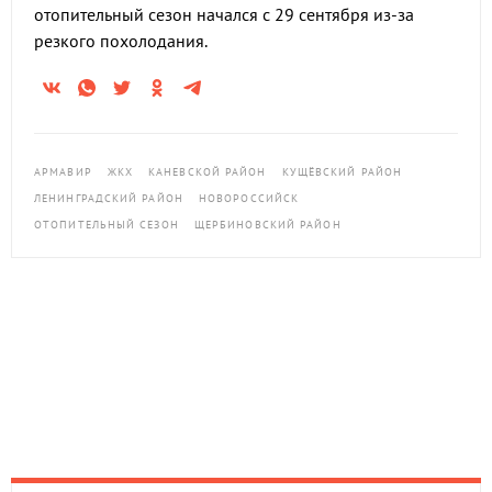
отопительный сезон начался с 29 сентября из-за
резкого похолодания.
АРМАВИР
ЖКХ
КАНЕВСКОЙ РАЙОН
КУЩЁВСКИЙ РАЙОН
ЛЕНИНГРАДСКИЙ РАЙОН
НОВОРОССИЙСК
ОТОПИТЕЛЬНЫЙ СЕЗОН
ЩЕРБИНОВСКИЙ РАЙОН