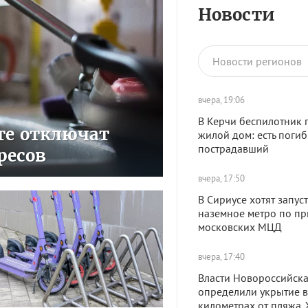
Новости
Новости регионов
вчера, 19:06
В Керчи беспилотник 
сте отключат
жилой дом: есть поги
пострадавший
ресов
вчера, 17:50
В Сириусе хотят запуст
наземное метро по пр
московских МЦД
вчера, 17:40
Власти Новороссийск
определили укрытие в
километрах от пляжа.