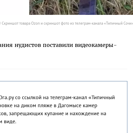
© Скриншот товара Ozon и скриншот фото из телеграм-канала «Типичный Сочи
ания нудистов поставили видеокамеры-
га.ру со ссылкой на телеграм-канал «Типичный
новке на диком пляже в Дагомысе камер
ков, запрещающих купание и нахождение на
м виде.