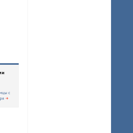
ми
мцы с
ря