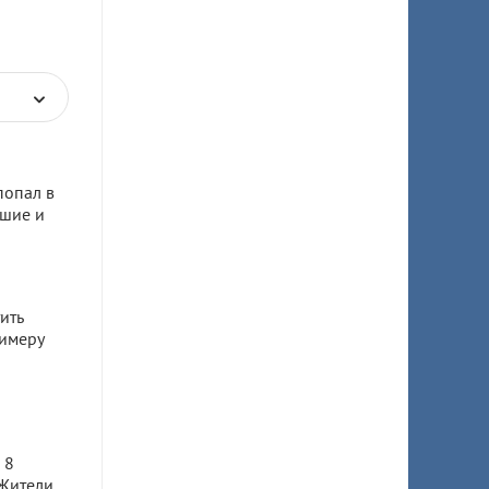
попал в
бшие и
ить
имеру
а
 8
 Жители