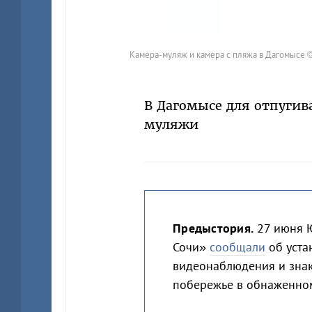
Камера-муляж и камера с пляжа в Дагомысе 
В Дагомысе для отпугив
муляжи
Предыстория.
27 июня Ю
Сочи»
сообщали
об уста
видеонаблюдения и зна
побережье в обнаженно