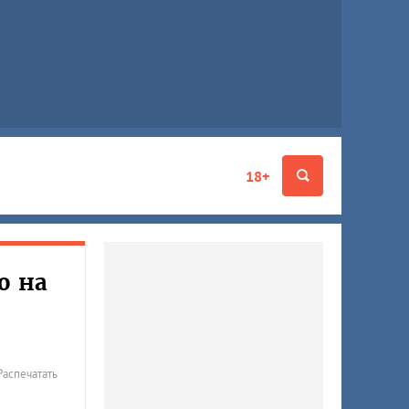
18+
о на
Распечатать