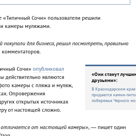
е «Типичный Сочи» пользователи решили
 ли камеры муляжами.
 покупали для бизнеса, решил посмотреть, правильно
 комментаторов.
пичный Сочи»
опубликовал
«Они станут лучши
ы действительно являются
друзьями»:
ото камеры с пляжа и муляж,
В Краснодарском крае
сах. Опровержения
продаются камни-пито
побережья Черного мо
других открытых источниках
еру от настоящей сложно.
е отличается от настоящей камеры»
, — пишет один
Ozon.