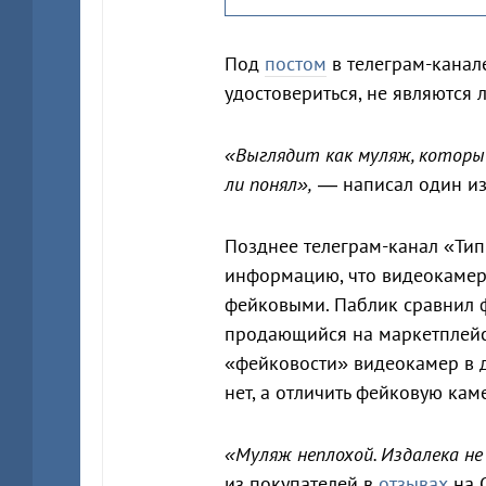
Под
постом
в телеграм-канал
удостовериться, не являются
«Выглядит как муляж, который
ли понял»,
— написал один из
Позднее телеграм-канал «Ти
информацию, что видеокамер
фейковыми. Паблик сравнил ф
продающийся на маркетплей
«фейковости» видеокамер в 
нет, а отличить фейковую кам
«Муляж неплохой. Издалека н
из покупателей в
отзывах
на 