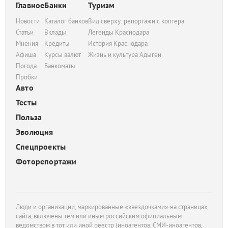
Главное
Банки
Туризм
Новости
Каталог банков
Вид сверху: репортажи с коптера
Статьи
Вклады
Легенды Краснодара
Мнения
Кредиты
История Краснодара
Афиша
Курсы валют
Жизнь и культура Адыгеи
Погода
Банкоматы
Пробки
Авто
Тесты
Польза
Эволюция
Спецпроекты
Фоторепортажи
Люди и организации, маркированные «звездочками» на страницах
сайта, включены тем или иным российским официальным
ведомством в тот или иной реестр (иноагентов, СМИ-иноагентов,