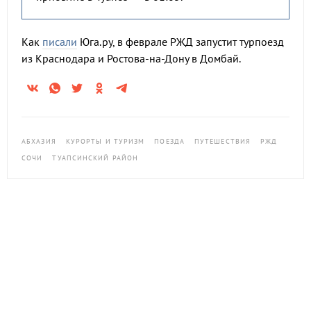
Как
писали
Юга.ру, в феврале РЖД запустит турпоезд
из Краснодара и Ростова-на-Дону в Домбай.
АБХАЗИЯ
КУРОРТЫ И ТУРИЗМ
ПОЕЗДА
ПУТЕШЕСТВИЯ
РЖД
СОЧИ
ТУАПСИНСКИЙ РАЙОН