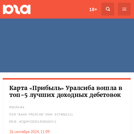
18+
Карта «Прибыль» Уралсиба вошла в
топ-5 лучших доходных дебетовок
РЕКЛАМА
ПАО "БАНК УРАЛСИБ" ИНН: 0274062111
ERID: 4CQWVSZJDURJEGGKCI1
26 сентября 2024, 11:09