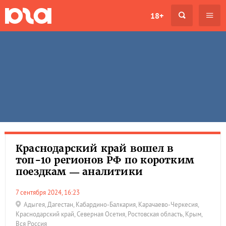
18+
Краснодарский край вошел в
топ-10 регионов РФ по коротким
поездкам — аналитики
7 сентября 2024, 16:23
Адыгея
,
Дагестан
,
Кабардино-Балкария
,
Карачаево-Черкесия
,
Краснодарский край
,
Северная Осетия
,
Ростовская область
,
Крым
,
Вся Россия