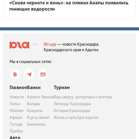
«Снова чернота и вонь»: на пляжах Анапы появились
гниющие водоросли
Юга.ру
— новости Краснодара,
18+
Краснодарского края и Адыгеи
Мы в социальных сетях:
Главное
Банки
Туризм
Новости
Каталог банков
Вид сверху: репортажи с коптера
Статьи
Вклады
Легенды Краснодара
Мнения
Кредиты
История Краснодара
Афиша
Курсы валют
Жизнь и культура Адыгеи
Погода
Банкоматы
Пробки
Авто