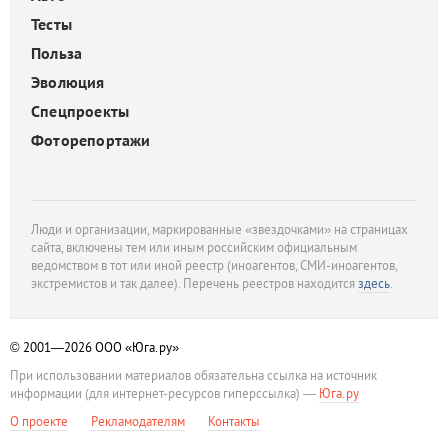
Тесты
Польза
Эволюция
Спецпроекты
Фоторепортажи
Люди и организации, маркированные «звездочками» на страницах
сайта, включены тем или иным российским официальным
ведомством в тот или иной реестр (иноагентов, СМИ-иноагентов,
экстремистов и так далее). Перечень реестров находится
здесь
.
© 2001—2026
ООО «Юга.ру»
При использовании материалов обязательна ссылка на источник
информации (для интернет-ресурсов гиперссылка) —
Юга.ру
О проекте
Рекламодателям
Контакты