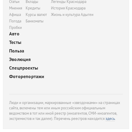
Статьи
Вклады
Легенды Краснодара
Мнения
Кредиты
История Краснодара
Афиша
Курсы валют
Жизнь и культура Адыгеи
Погода
Банкоматы
Пробки
Авто
Тесты
Польза
Эволюция
Спецпроекты
Фоторепортажи
Люди и организации, маркированные «звездочками» на страницах
сайта, включены тем или иным российским официальным
ведомством в тот или иной реестр (иноагентов, СМИ-иноагентов,
экстремистов и так далее). Перечень реестров находится
здесь
.