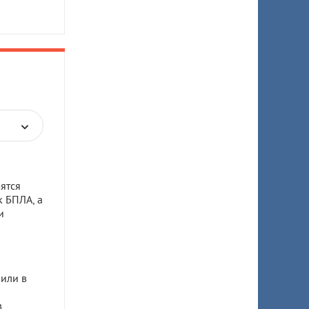
ятся
к БПЛА, а
и
или в
в