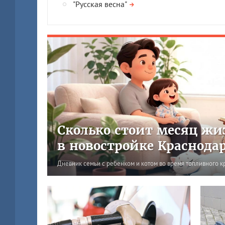
"Русская весна"
Сколько стоит месяц жи
в новостройке Краснода
Дневник семьи с ребенком и котом во время топливного к