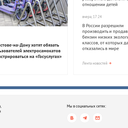
отношении детей
вчера, 17:24
В России разрешили
производить и продав
бензин низких эколог
классов, от которых д
остове-на-Дону хотят обязать
отказались в мире
ьзователей электросамокатов
истрироваться на «Госуслугах»
вчера, 17:23
Лента новостей
В Приморско-Ахтарск
районе мужчина получ
года тюрьмы за смерть
после семейной ссор
вчера, 16:35
,
Мы в социальных сетях:
В Ростове-на-Дону хот
и
обязать пользователе
электросамокатов
регистрироваться на