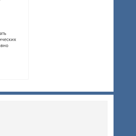
ать
ических
авно
ом
ил 7,5
 супруги
ы
ят
й