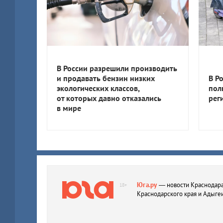
В России разрешили производить
и продавать бензин низких
В Р
экологических классов,
пол
от которых давно отказались
рег
в мире
Юга.ру
— новости Краснодара
18+
Краснодарского края и Адыге