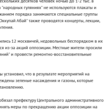
нескольких десятков человек ночью до 1-2 тыс. в
а "народных гуляниях" не используются плакаты и
ржанием порядка занимаются специальные группы
Оккупай Абай" также проводятся концерты, лекции,
чтения.
тились 12 москвичей, недовольных беспорядком в их
я из-за акций оппозиции. Местные жители просили
яний" и провести ремонтно-восстановительные
 установил, что в результате мероприятий на
еждены зеленые насаждения и газоны, которые
тановлению.
д обязал префектуру Центрального административного
инять меры по прекращению акции оппозиции на