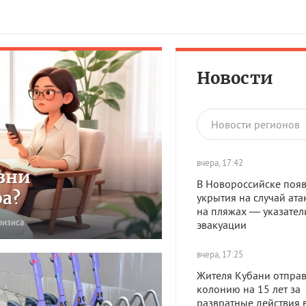
Новости
Новости регионов
вчера, 17:42
зни
В Новороссийске появ
ра?
укрытия на случай ата
на пляжах — указател
ризиса
эвакуации
вчера, 17:25
Жителя Кубани отправ
колонию на 15 лет за
развратные действия 