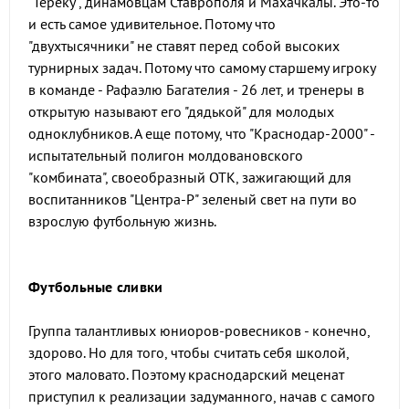
"Тереку", динамовцам Ставрополя и Махачкалы. Это-то
и есть самое удивительное. Потому что
"двухтысячники" не ставят перед собой высоких
турнирных задач. Потому что самому старшему игроку
в команде - Рафаэлю Багателия - 26 лет, и тренеры в
открытую называют его "дядькой" для молодых
одноклубников. А еще потому, что "Краснодар-2000" -
испытательный полигон молдовановского
"комбината", своеобразный ОТК, зажигающий для
воспитанников "Центра-Р" зеленый свет на пути во
взрослую футбольную жизнь.
Футбольные сливки
Группа талантливых юниоров-ровесников - конечно,
здорово. Но для того, чтобы считать себя школой,
этого маловато. Поэтому краснодарский меценат
приступил к реализации задуманного, начав с самого