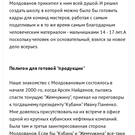
Молдованов прикипел к ним всей душой. И решил
создать школу, в которой можно было бы готовить
кадры для команд мастеров, работая с самым
податливым и в то же время самым благодарным
человеческим материалом - мальчишками 14 - 17 лет. А
поскольку человек он основательный, взялся за новое
дело всерьез.
Полигон для готовой "продукции"
Наше знакомство с Молдовановым состоялось в
начале 2000-го, когда Арсен Найденов, пытаясь
спасти тонущую "Жемчужину", приехал на переговоры
к тогдашнему президенту "Кубани" Ивану Паненко.
Мне довелось присутствовать на их встрече в офисе
одной из крупных кубанских нефтяных компаний.
Была там и третья заинтересованная сторона
Молдованов. Если бы "Кубань" и "Жемчужина" все-таки