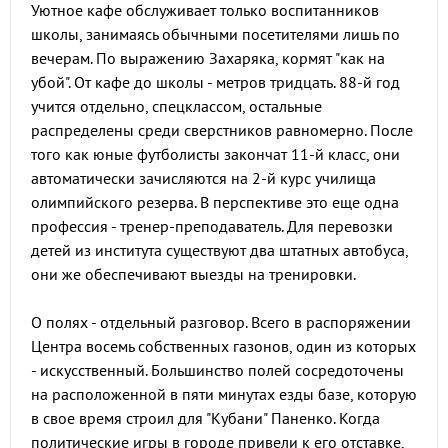
Уютное кафе обслуживает только воспитанников
школы, занимаясь обычными посетителями лишь по
вечерам. По выражению Захаряка, кормят "как на
убой". От кафе до школы - метров тридцать. 88-й год
учится отдельно, спецклассом, остальные
распределены среди сверстников равномерно. После
того как юные футболисты закончат 11-й класс, они
автоматически зачисляются на 2-й курс училища
олимпийского резерва. В перспективе это еще одна
профессия - тренер-преподаватель. Для перевозки
детей из института существуют два штатных автобуса,
они же обеспечивают выезды на тренировки.
О полях - отдельный разговор. Всего в распоряжении
Центра восемь собственных газонов, один из которых
- искусственный. Большинство полей сосредоточены
на расположенной в пяти минутах езды базе, которую
в свое время строил для "Кубани" Паненко. Когда
политические игры в городе привели к его отставке,