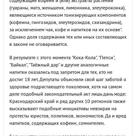
содержащие кофеин и (или) экстракты растений
(гуараны, матэ, женьшеня, лимонника, элеутерококка),
являющиеся источником тонизирующих компонентов
(кофеина, гингозидов, элеутерозидов, схизандрина),
за исключением чая, кофе и напитков на их основе".
Однако доля содержания тех или иных составляющих
в законе не оговаривается.
В результате с этого момента "Кока-Кола", "Пепси",
"Байкал", "Таёжный дар" и другие аналогичные
напитки оказались под запретом для тех, кто не
достиг 18 лет. Депутаты объясняли свой шаг заботой о
здоровье подрастающего поколения, хотя на самом
деле подобный законодательный акт лишь дань моде:
Краснодарский край и ряд других 10 регионов также
высказывают подобные инициативы невзирая на
протесты юристов, политиков, экономистов. Да и вред
напитков, содержащих кофеин, сомнителен.