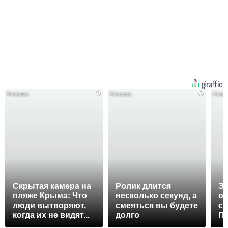
i
i
Скрытая камера на
Ролик длится
Эт
пляже Крыма: Что
несколько секунд, а
ос
люди вытворяют,
смеяться вы будете
сл
когда их не видят...
долго
Пе
ра