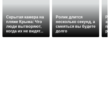
Скрытая камера на
Ролик длится
Рж
пляже Крыма: Что
несколько секунд, а
эт
люди вытворяют,
смеяться вы будете
п
когда их не видят...
долго
ра