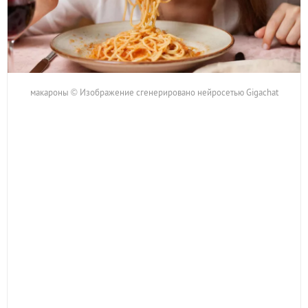
макароны © Изображение сгенерировано нейросетью Gigachat