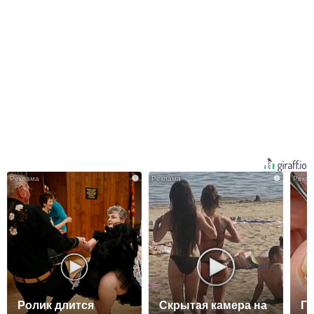
i
i
Ролик длится
Скрытая камера на
Гр