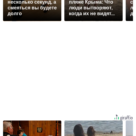
несколько секунд, а
пляже Крыма: Что
ст
смеяться вы будете
люди вытворяют,
ла
долго
когда их не видят...
д