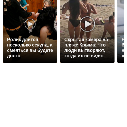
Ролик длится
Скрытая камера на
Ра
несколько секунд, а
пляже Крыма: Что
бо
смеяться вы будете
люди вытворяют,
на
долго
когда их не видят...
«т
б