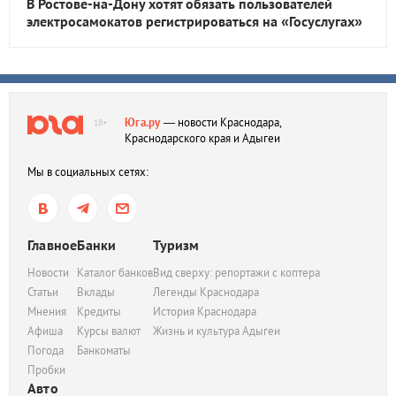
В Ростове-на-Дону хотят обязать пользователей
электросамокатов регистрироваться на «Госуслугах»
Юга.ру
— новости Краснодара,
18+
Краснодарского края и Адыгеи
Мы в социальных сетях:
Главное
Банки
Туризм
Новости
Каталог банков
Вид сверху: репортажи с коптера
Статьи
Вклады
Легенды Краснодара
Мнения
Кредиты
История Краснодара
Афиша
Курсы валют
Жизнь и культура Адыгеи
Погода
Банкоматы
Пробки
Авто