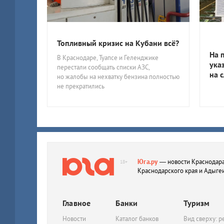
Топливный кризис на Кубани всё?
На 
В Краснодаре, Туапсе и Геленджике
ука
перестали сообщать списки АЗС,
на 
но жалобы на нехватку бензина полностью
не прекратились
Юга.ру
— новости Краснодара
18+
Краснодарского края и Адыге
Главное
Банки
Туризм
Новости
Каталог банков
Вид сверху: р