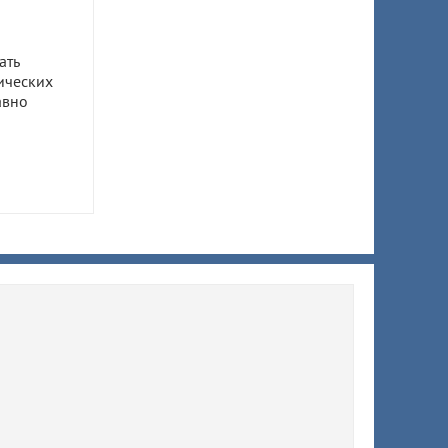
ать
ических
авно
ом
ил 7,5
 супруги
ы
ят
й