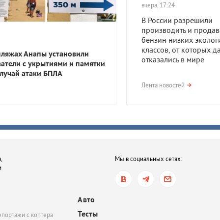
вчера, 17:24
В России разрешили
производить и продав
бензин низких эколог
классов, от которых д
пляжах Анапы установили
отказались в мире
затели с укрытиями и памятки
случай атаки БПЛА
вчера, 17:23
Лента новостей
В Приморско-Ахтарск
районе мужчина получ
года тюрьмы за смерть
после семейной ссор
вчера, 16:35
,
Мы в социальных сетях:
В Ростове-на-Дону хот
и
обязать пользователе
электросамокатов
регистрироваться на
Авто
«Госуслугах»
Тесты
епортажи с коптера