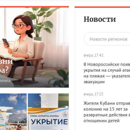
Новости
Новости регионов
вчера, 17:42
зни
В Новороссийске появ
ра?
укрытия на случай ата
на пляжах — указател
ризиса
эвакуации
вчера, 17:25
Жителя Кубани отправ
колонию на 15 лет за
развратные действия 
отношении детей