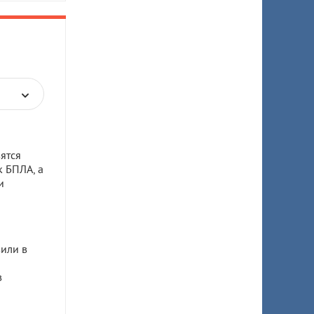
ятся
к БПЛА, а
и
или в
в