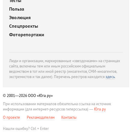
Тесты
Польза
Эволюция
Спецпроекты
Фоторепортажи
Люди и организации, маркированные «звездочками» на страницах
сайта, включены тем или иным российским официальным
ведомством в тот или иной реестр (иноагентов, СМИ-иноагентов,
экстремистов и так далее). Перечень реестров находится
здесь
.
© 2001—2026
ООО «Юга.ру»
При использовании материалов обязательна ссылка на источник
информации (для интернет-ресурсов гиперссылка) —
Юга.ру
О проекте
Рекламодателям
Контакты
Нашли ошибку? Ctrl + Enter