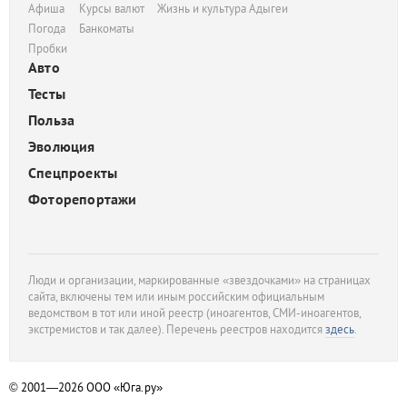
Афиша
Курсы валют
Жизнь и культура Адыгеи
Погода
Банкоматы
Пробки
Авто
Тесты
Польза
Эволюция
Спецпроекты
Фоторепортажи
Люди и организации, маркированные «звездочками» на страницах
сайта, включены тем или иным российским официальным
ведомством в тот или иной реестр (иноагентов, СМИ-иноагентов,
экстремистов и так далее). Перечень реестров находится
здесь
.
© 2001—2026
ООО «Юга.ру»