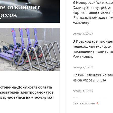
В Новороссийске год
сте отключат
Халиду Элвану требует
дорогостоящее лечени
ресов
Рассказываем, как по
мальчику
сегодня, 15:05
В Краснодаре пройде
пешеходная экскурсия
посвященная династи
Романовых
сегодня, 13:09
Пляжи Геленджика за
из-за угрозы БПЛА
остове-на-Дону хотят обязать
сегодня, 12:45
ьзователей электросамокатов
истрироваться на «Госуслугах»
В Краснодаре включи
сирены из-за атаки БП
Лента новостей
Жителей призвали укр