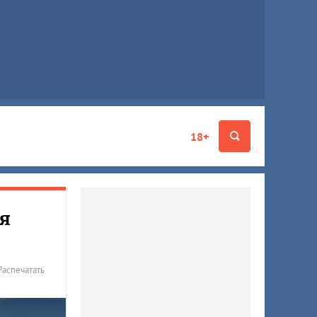
18+
ая
Распечатать