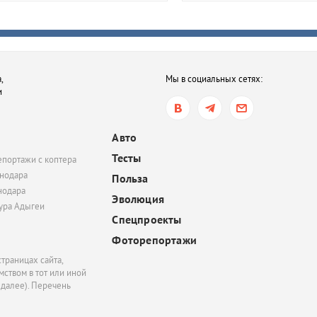
сегодня, 10:16
В Краснодаре состоит
просмотр и обсуждени
критиком фильма
,
Мы в социальных сетях:
«Электрический поце
и
вчера, 19:06
В Керчи беспилотник 
Авто
жилой дом: есть поги
Тесты
епортажи с коптера
пострадавший
нодара
Польза
нодара
Эволюция
тура Адыгеи
Спецпроекты
Фоторепортажи
траницах сайта,
ством в тот или иной
 далее). Перечень