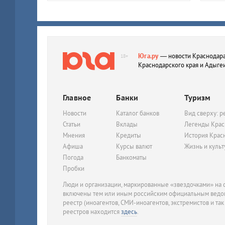
Юга.ру
— новости Краснодара
18+
Краснодарского края и Адыге
Главное
Банки
Туризм
Новости
Каталог банков
Вид сверху: р
Статьи
Вклады
Легенды Крас
Мнения
Кредиты
История Крас
Афиша
Курсы валют
Жизнь и куль
Погода
Банкоматы
Пробки
Люди и организации, маркированные «звездочками» на с
включены тем или иным российским официальным ведом
реестр (иноагентов, СМИ-иноагентов, экстремистов и так
реестров находится
здесь
.