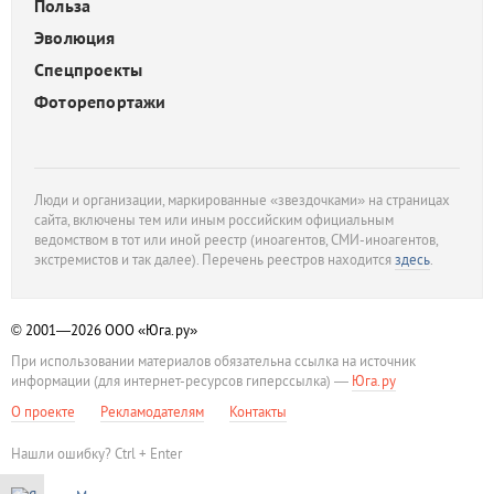
Польза
Эволюция
Спецпроекты
Фоторепортажи
Люди и организации, маркированные «звездочками» на страницах
сайта, включены тем или иным российским официальным
ведомством в тот или иной реестр (иноагентов, СМИ-иноагентов,
экстремистов и так далее). Перечень реестров находится
здесь
.
© 2001—2026
ООО «Юга.ру»
При использовании материалов обязательна ссылка на источник
информации (для интернет-ресурсов гиперссылка) —
Юга.ру
О проекте
Рекламодателям
Контакты
Нашли ошибку? Ctrl + Enter