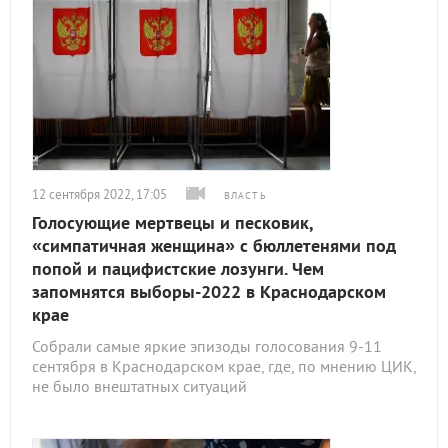
12 сентября 2022, 17:05
ВЛАСТЬ
Голосующие мертвецы и песковик,
«симпатичная женщина» с бюллетенями под
попой и пацифистские лозунги. Чем
запомнятся выборы-2022 в Краснодарском
крае
Собрали самые яркие эпизоды голосования 9-11
сентября в Краснодарском крае, где, по мнению ЦИК,
не было внештатных ситуаций