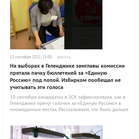
11 сентября 2022, 13:00
ВЛАСТЬ
На выборах в Геленджике замглавы комиссии
прятала пачку бюллетеней за «Единую
Россию» под попой. Избирком пообещал не
учитывать эти голоса
10 сентября кандидатка в ЗСК зафиксировала, как в
Геленджике прячут галочки за «Единую Россию» в
неожиданных местах. Рассказываем, что было дальше