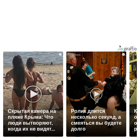
i
i
Скрытая камера на
Ролик длится
Ко
пляже Крыма: Что
несколько секунд, а
от
люди вытворяют,
смеяться вы будете
ос
когда их не видят...
долго
р