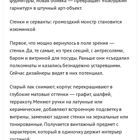
фурнитуры, новая обивка — превращает «бабушкин
гарнитур» в штучный арт-объект.
Стенки и серванты: громоздкий монстр становится
изюминкой
Первое, что мощно вернулось в поле зрения —
стенки. Да, те самые, из трех секций, с антресолями,
баром и витриной для посуды. Раньше они «съедали»
полкомнаты и казались безнадежно устаревшими.
Сейчас дизайнеры видят в них потенциал.
Старый лак снимают, корпус перекрашивают в
глубокие матовые оттенки — графит, шалфей,
терракоту. Меняют ручки на латунные или
керамические, добавляют встроенную подсветку в
витрины, заменяют задние стенки на зеркальные или
тонированные. Получается винтажный предмет с
характером, который в одиночку держит интерьер
гостиной.