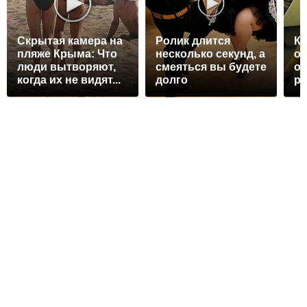
Скрытая камера на
Ролик длится
Ко
пляже Крыма: Что
несколько секунд, а
от
люди вытворяют,
смеяться вы будете
ос
когда их не видят...
долго
р