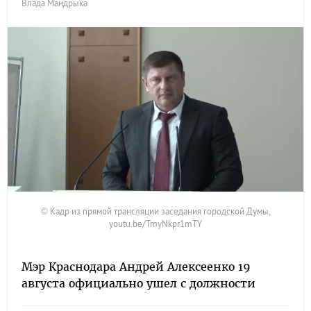
Влада Мандрыка
© Кадр из прямой трансляции заседания городской Думы,
youtu.be/TmyNkpr1mTY
Мэр Краснодара Андрей Алексеенко 19
августа официально ушел с должности