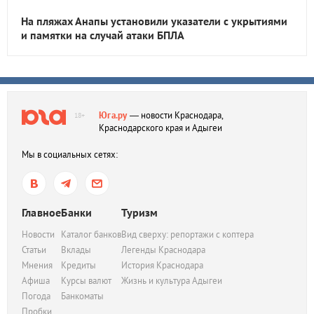
На пляжах Анапы установили указатели с укрытиями
и памятки на случай атаки БПЛА
Юга.ру
— новости Краснодара,
18+
Краснодарского края и Адыгеи
Мы в социальных сетях:
Главное
Банки
Туризм
Новости
Каталог банков
Вид сверху: репортажи с коптера
Статьи
Вклады
Легенды Краснодара
Мнения
Кредиты
История Краснодара
Афиша
Курсы валют
Жизнь и культура Адыгеи
Погода
Банкоматы
Пробки