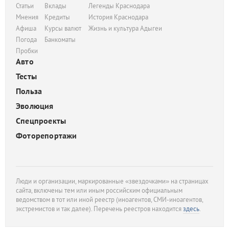
Статьи
Вклады
Легенды Краснодара
Мнения
Кредиты
История Краснодара
Афиша
Курсы валют
Жизнь и культура Адыгеи
Погода
Банкоматы
Пробки
Авто
Тесты
Польза
Эволюция
Спецпроекты
Фоторепортажи
Люди и организации, маркированные «звездочками» на страницах
сайта, включены тем или иным российским официальным
ведомством в тот или иной реестр (иноагентов, СМИ-иноагентов,
экстремистов и так далее). Перечень реестров находится
здесь
.