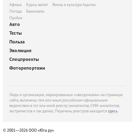
Афиша
Курсы валют
Жизнь и культура Адыгеи
Погода
Банкоматы
Пробки
Авто
Тесты
Польза
Эволюция
Спецпроекты
Фоторепортажи
Люди и организации, маркированные «звездочками» на страницах
сайта, включены тем или иным российским официальным
ведомством в тот или иной реестр (иноагентов, СМИ-иноагентов,
экстремистов и так далее). Перечень реестров находится
здесь
.
© 2001—2026
ООО «Юга.ру»