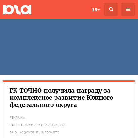
18+
ГК ТОЧНО получила награду за
комплексное развитие Южного
федерального округа
РЕКЛАМА
ООО "ГК ТОЧНО" ИНН: 2312295177
ERID: 4CQWVSZJDURJEGGKXTD