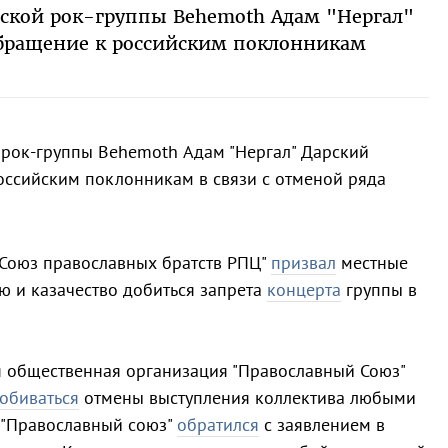
ьской рок-группы Behemoth Адам "Нергал"
обращение к российским поклонникам
 рок-группы Behemoth Адам "Нергал" Дарский
оссийским поклонникам в связи с отменой ряда
"Союз православных братств РПЦ"
призвал
местные
ю и казачество добиться запрета
концерта
группы в
я общественная организация "Православный Союз"
обиваться
отмены выступления коллектива любыми
"Православный союз"
обратился
с заявлением в