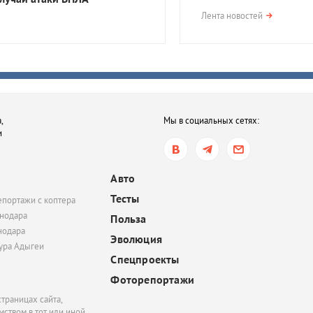
вчера, 17:23
Лента новостей
В Приморско-Ахтарск
районе мужчина получ
года тюрьмы за смерть
после семейной ссор
вчера, 16:35
,
Мы в социальных сетях:
В Ростове-на-Дону хот
и
обязать пользователе
электросамокатов
регистрироваться на
Авто
«Госуслугах»
Тесты
епортажи с коптера
вчера, 14:51
нодара
Польза
нодара
В Краснодаре суд час
Эволюция
удовлетворил иск
тура Адыгеи
Спецпроекты
Росимущества к фонду
«Добрый-Юг»
Фоторепортажи
траницах сайта,
ством в тот или иной