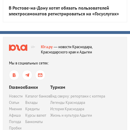
В Ростове-на-Дону хотят обязать пользователей
электросамокатов регистрироваться на «Госуслугах»
Юга.ру
— новости Краснодара,
18+
Краснодарского края и Адыгеи
Мы в социальных сетях:
Главное
Банки
Туризм
Новости
Каталог банков
Вид сверху: репортажи с коптера
Статьи
Вклады
Легенды Краснодара
Мнения
Кредиты
История Краснодара
Афиша
Курсы валют
Жизнь и культура Адыгеи
Погода
Банкоматы
Пробки