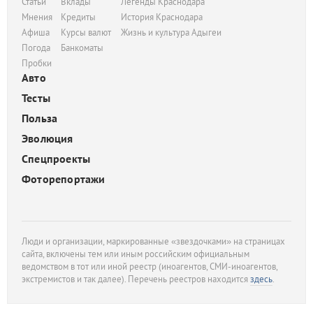
Статьи
Вклады
Легенды Краснодара
Мнения
Кредиты
История Краснодара
Афиша
Курсы валют
Жизнь и культура Адыгеи
Погода
Банкоматы
Пробки
Авто
Тесты
Польза
Эволюция
Спецпроекты
Фоторепортажи
Люди и организации, маркированные «звездочками» на страницах
сайта, включены тем или иным российским официальным
ведомством в тот или иной реестр (иноагентов, СМИ-иноагентов,
экстремистов и так далее). Перечень реестров находится
здесь
.