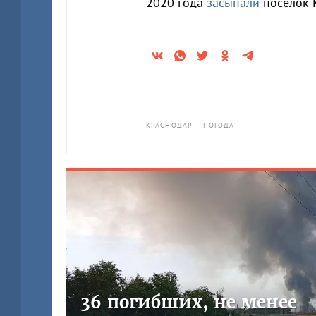
2020 года
засыпали
поселок К
КРАСНОДАР
ПОГОДА
36 погибших, не менее