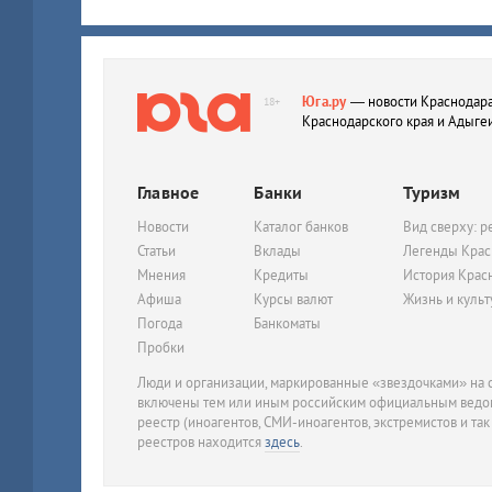
Юга.ру
— новости Краснодара
18+
Краснодарского края и Адыге
Главное
Банки
Туризм
Новости
Каталог банков
Вид сверху: р
Статьи
Вклады
Легенды Крас
Мнения
Кредиты
История Крас
Афиша
Курсы валют
Жизнь и куль
Погода
Банкоматы
Пробки
Люди и организации, маркированные «звездочками» на с
включены тем или иным российским официальным ведом
реестр (иноагентов, СМИ-иноагентов, экстремистов и так
реестров находится
здесь
.