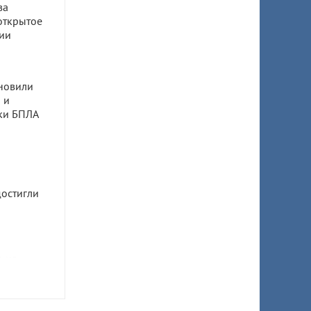
ва
открытое
ии
новили
 и
аки БПЛА
остигли
 на
ню