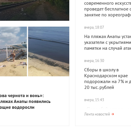
современного искусст
проведет бесплатное 
занятие по хореограф
вчера, 18:07
На пляжах Анапы уста
указатели с укрытиями
памятки на случай ат
вчера, 16:30
Сборы в школу в
Краснодарском крае
подорожали на 7% и д
20 тыс. рублей
ова чернота и вонь»:
вчера, 15:43
пляжах Анапы появились
ющие водоросли
«Попробуй оккупацию
вкус»: в Краснодаре
Лента новостей
организуют ужин с ме
нацистов