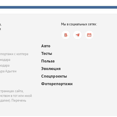
вчера, 14:45
На Азишском хребте в
нашли поселение про
,
Мы в социальных сетях:
— древних жителей К
и
вчера, 14:45
В Тихорецке мать отка
Авто
лечить ребенка от туб
Тесты
епортажи с коптера
и ВИЧ. Суд обязал же
нодара
продолжить терапию
Польза
нодара
Эволюция
тура Адыгеи
Спецпроекты
Фоторепортажи
траницах сайта,
ством в тот или иной
 далее). Перечень