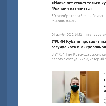
«Иначе все станет только 
Франции извиниться
30 октября глава Чечни Рамза
Жириновского
24 октября 2020, 14:32
ПРОИСШЕСТВ
УФСИН Кубани проводит пси
засунул кота в микроволно
В УФСИН по Краснодарскому кр
работу с сотрудником, который 
2
Д
с
н
2
п