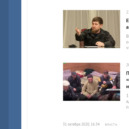
2
Е
а
В
о
ч
2
П
«
и
1
а
п
31 октября 2020, 16:34
ВЛАСТЬ