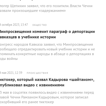
логер Щепихин заявил, что его похитили. Власти Чечни
азвали произошедшее «задержанием»
4 октября 2023, 13:47
ОБЩЕСТВО
инпросвещения изменит параграф о депортации
авказцев в учебнике истории
онгресс народов Кавказа заявил, что Минпросвещения
ообещало отредактировать новый учебник истории и не
поминать конкретные народы в абзаце о депортациях в
оды войны
4 мая 2021, 12:39
ПРОИСШЕСТВИЯ
иктокер, который назвал Кадырова «шайтаном»,
публиковал видео с извинениями
3 мая в соцсетях появилось видео с извинениями перед
лавой Чечни Рамзаном Кадыровым, которое записал
скорбивший его ранее тиктокер