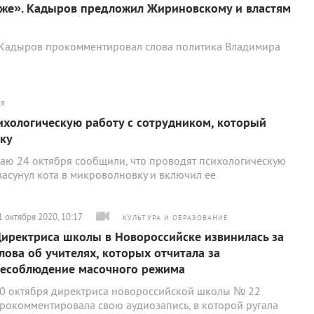
хуже». Кадыров предложил Жириновскому и властям
н Кадыров прокомментировал слова политика Владимира
ИЯ
хологическую работу с сотрудником, который
вку
аю 24 октября сообщили, что проводят психологическую
засунул кота в микроволновку и включил ее
1 октября 2020, 10:17
КУЛЬТУРА И ОБРАЗОВАНИЕ
иректриса школы в Новороссийске извинилась за
лова об учителях, которых отчитала за
есоблюдение масочного режима
0 октября директриса новороссийской школы № 22
рокомментировала свою аудиозапись, в которой ругала