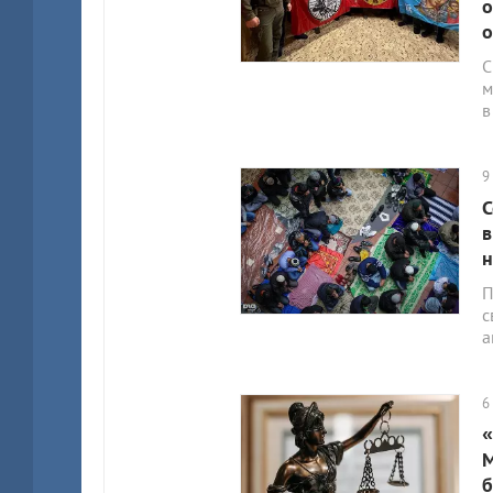
о
о
С
м
в
9
С
в
н
П
с
а
6
«
М
б