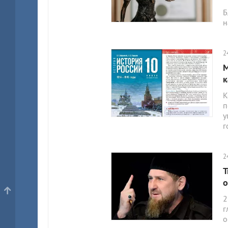
Б
н
2
М
к
К
п
у
г
2
Т
о
2
г
о