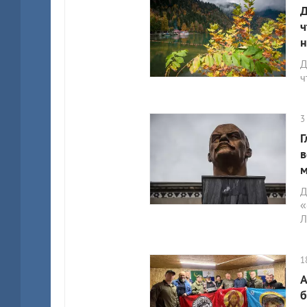
Д
ч
н
Д
ч
3
Г
в
м
Д
«
Л
1
А
б