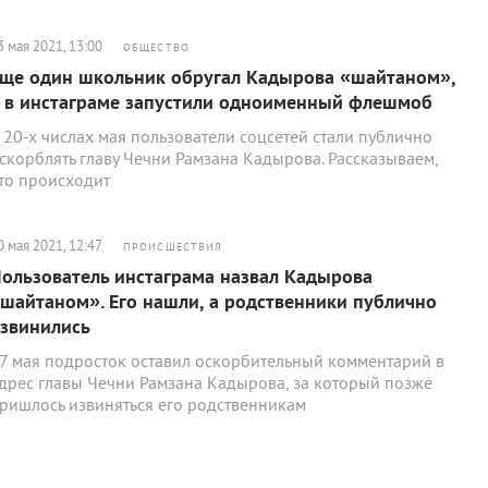
3 мая 2021, 13:00
ОБЩЕСТВО
ще один школьник обругал Кадырова «шайтаном»,
 в инстаграме запустили одноименный флешмоб
 20-х числах мая пользователи соцсетей стали публично
скорблять главу Чечни Рамзана Кадырова. Рассказываем,
то происходит
0 мая 2021, 12:47
ПРОИСШЕСТВИЯ
ользователь инстаграма назвал Кадырова
шайтаном». Его нашли, а родственники публично
звинились
7 мая подросток оставил оскорбительный комментарий в
дрес главы Чечни Рамзана Кадырова, за который позже
ришлось извиняться его родственникам