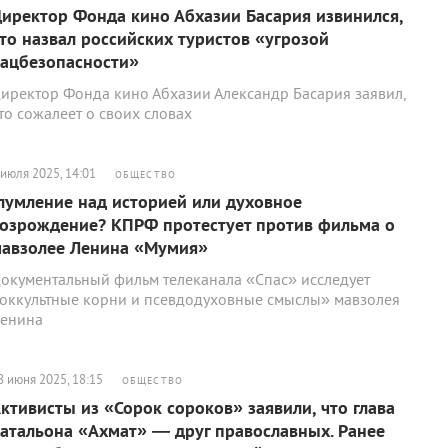
иректор Фонда кино Абхазии Басария извинился,
то назвал российских туристов «угрозой
ацбезопасности»
иректор Фонда кино Абхазии Александр Басария заявил,
то сожалеет о своих словах
 июля 2025, 14:01
ОБЩЕСТВО
лумление над историей или духовное
озрождение? КПРФ протестует против фильма о
авзолее Ленина «Мумия»
окументальный фильм телеканала «Спас» исследует
оккультные корни и псевдодуховные смыслы» мавзолея
енина
8 июня 2025, 18:15
ОБЩЕСТВО
ктивисты из «Сорок сороков» заявили, что глава
атальона «Ахмат» — друг православных. Ранее