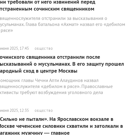
ни требовали от него извинений перед
тстраненным сочинским священником
вященнослужителя отстранили за высказывания о
усульманах. Глава батальона «Ахмат» назвал его «дебилом
 рясе»
 июня 2025, 17:45
ОБЩЕСТВО
очинского священника отстранили после
ысказываний о мусульманах. В его защиту прошел
ародный сход в центре Москвы
омощник главы Чечни Апти Алаудинов назвал
вященнослужителя «дебилом в рясе». Православные
ктивисты требуют возбуждения уголовного дела
 июня 2025, 12:35
ОБЩЕСТВО
Сильно не пытали». На Ярославском вокзале в
оскве чеченские силовики схватили и затолкали в
агажник мужчину — главное