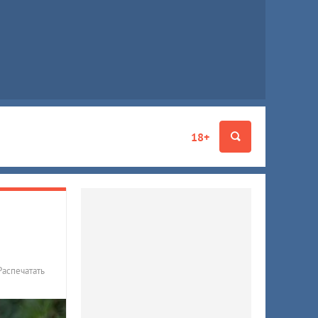
18+
Распечатать