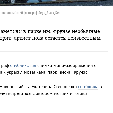
новороссийский фотограф Sega_Black_Sea
заметили в парке им. Фрунзе необычные
трит-артист пока остается неизвестным
ограф
опубликовал
снимки мини-изображений с
ик украсил мозаиками парк имени Фрунзе.
 Новороссийска Екатерина Степаненко
сообщила
в
очет встретиться с автором мозаик и готова