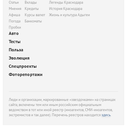
Статьи
Вклады
Легенды Краснодара
Мнения
Кредиты
История Краснодара
Афиша
Курсы валют
Жизнь и культура Адыгеи
Погода
Банкоматы
Пробки
Авто
Тесты
Польза
Эволюция
Спецпроекты
Фоторепортажи
Люди и организации, маркированные «звездочками» на страницах
сайта, включены тем или иным российским официальным
ведомством в тот или иной реестр (иноагентов, СМИ-иноагентов,
экстремистов и так далее). Перечень реестров находится
здесь
.