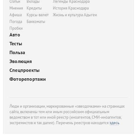
Статьи
Вклады
Легенды Краснодара
Мнения
Кредиты
История Краснодара
Афиша
Курсы валют
Жизнь и культура Адыгеи
Погода
Банкоматы
Пробки
Авто
Тесты
Польза
Эволюция
Спецпроекты
Фоторепортажи
Люди и организации, маркированные «звездочками» на страницах
сайта, включены тем или иным российским официальным
ведомством в тот или иной реестр (иноагентов, СМИ-иноагентов,
экстремистов и так далее). Перечень реестров находится
здесь
.