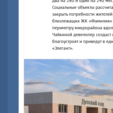
два на 280 и один на 240 мест
Социальные объекты рассчита
закрыть потребности жителей
близлежащих ЖК «Фамилия» и
периметру микрорайона вдол
Чайкиной девелопер создаст 
благоустроят и приведут в е
«Элегант».