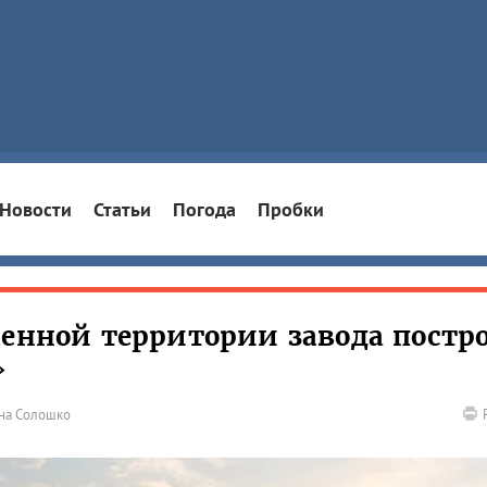
Новости
Статьи
Погода
Пробки
шенной территории завода постр
»
на Солошко