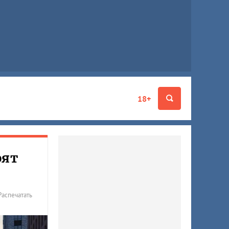
18+
оят
Распечатать