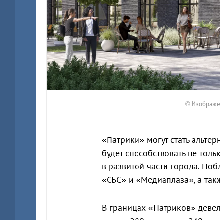
© Изображе
«Патрики» могут стать альте
будет способствовать не толь
в развитой части города. По
«СБС» и «Медиаплаза», а так
В границах «Патриков» девел