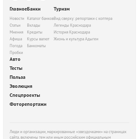
Главное
Банки
Туризм
Новости
Каталог банков
Вид сверху: репортажи с коптера
Статьи
Вклады
Легенды Краснодара
Мнения
Кредиты
История Краснодара
Афиша
Курсы валют
Жизнь и культура Адыгеи
Погода
Банкоматы
Пробки
Авто
Тесты
Польза
Эволюция
Спецпроекты
Фоторепортажи
Люди и организации, маркированные «звездочками» на страницах
сайта, включены тем или иным российским официальным