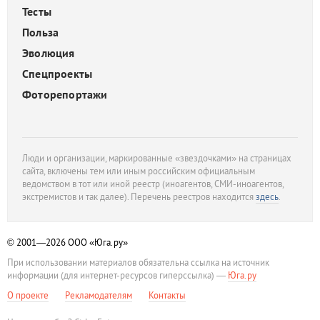
Тесты
Польза
Эволюция
Спецпроекты
Фоторепортажи
Люди и организации, маркированные «звездочками» на страницах
сайта, включены тем или иным российским официальным
ведомством в тот или иной реестр (иноагентов, СМИ-иноагентов,
экстремистов и так далее). Перечень реестров находится
здесь
.
© 2001—2026
ООО «Юга.ру»
При использовании материалов обязательна ссылка на источник
информации (для интернет-ресурсов гиперссылка) —
Юга.ру
О проекте
Рекламодателям
Контакты