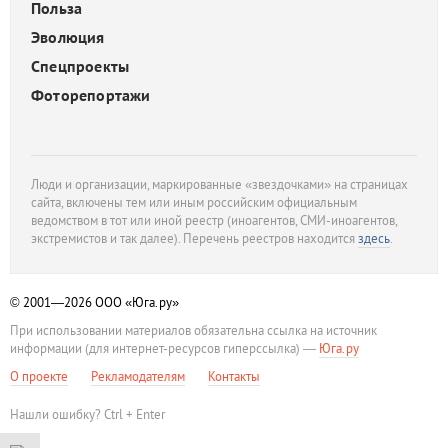
Польза
Эволюция
Спецпроекты
Фоторепортажи
Люди и организации, маркированные «звездочками» на страницах
сайта, включены тем или иным российским официальным
ведомством в тот или иной реестр (иноагентов, СМИ-иноагентов,
экстремистов и так далее). Перечень реестров находится
здесь
.
© 2001—2026
ООО «Юга.ру»
При использовании материалов обязательна ссылка на источник
информации (для интернет-ресурсов гиперссылка) —
Юга.ру
О проекте
Рекламодателям
Контакты
Нашли ошибку? Ctrl + Enter